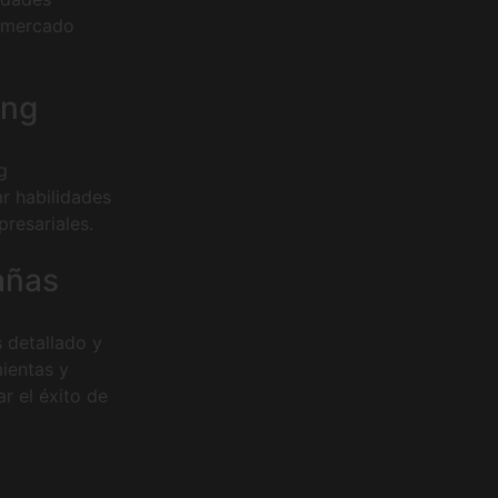
n mercado
ing
g
ar habilidades
presariales.
añas
 detallado y
ientas y
r el éxito de