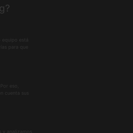
ng?
o equipo está
rías para que
Por eso,
en cuenta sus
s y analizamos